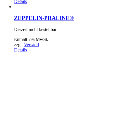
Details
ZEPPELIN-PRALINE®
Derzeit nicht bestellbar
Enthält 7% MwSt.
zzgl.
Versand
Details
MARKTSTRASSE
RAVENSBURG
ÖFFNUNGSZEITEN:
DI-FR 10:00 UHR – 18:00 UHR
SA 09:00 UHR – 16:00 UHR
SO 13:00 UHR – 16:00 UHR
CHARLOTTENSTRASSE
FRIEDRICHSHAFEN