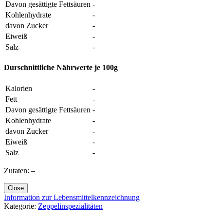
Davon gesättigte Fettsäuren
-
Kohlenhydrate
-
davon Zucker
-
Eiweiß
-
Salz
-
Durschnittliche Nährwerte je 100g
Kalorien
-
Fett
-
Davon gesättigte Fettsäuren
-
Kohlenhydrate
-
davon Zucker
-
Eiweiß
-
Salz
-
Zutaten: –
Close
Information zur Lebensmittelkennzeichnung
Kategorie:
Zeppelinspezialitäten