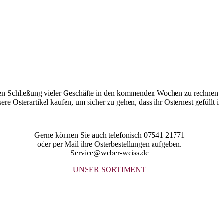
SCHOKOLADENSEITE DES LEBENS
neten Schließung vieler Geschäfte in den kommenden Wochen zu rechne
nsere Osterartikel kaufen, um sicher zu gehen, dass ihr Osternest gefüllt
Gerne können Sie auch telefonisch 07541 21771
oder per Mail ihre Osterbestellungen aufgeben.
Service@weber-weiss.de
UNSER SORTIMENT
ADE FRAGT NICHT, SCHOKOLADE V