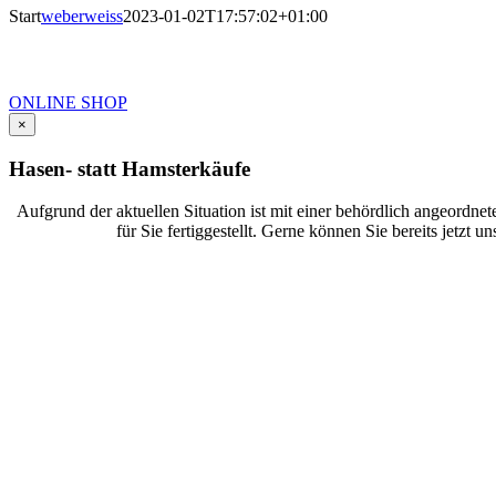
Start
weberweiss
2023-01-02T17:57:02+01:00
HERZLICH WILLKOMMEN AUF DER 
WEBER & WEISS
ONLINE SHOP
×
Hasen- statt Hamsterkäufe
Aufgrund der aktuellen Situation ist mit einer behördlich angeord
für Sie fertiggestellt. Gerne können Sie bereits jetzt u
SCHOKOLADE & PRALINEN
SCHOKOL