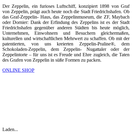
Der Zeppelin, ein furioses Luftschiff, konzipiert 1898 von Graf
von Zeppelin, prägt auch heute noch die Stadt Friedrichshafen. Ob
das Graf-Zeppelin- Haus, das Zeppelinmuseum, die ZF, Maybach
oder Dornier: Dank der Erfindung des Zeppelins ist es der Stadt
Friedrichshafen gegenüber anderen Städten bis heute möglich,
Unternehmen, Einwohnern und Besuchern gleichermaßen,
kulturellen und wirtschaftlichen Mehrwert zu schaffen. Ob mit der
patentierten, von uns kreierten Zeppelin-Praline®, dem
Schokoladen-Zeppelin, dem Zeppelin- Nugattaler oder der
Zeppelintorte – für uns ist es Freude und Ehre zugleich, die Taten
des Grafen von Zeppelin in süße Formen zu packen.
ONLINE SHOP
EIN GANZ KLEIN WEN
FRANCESCO PETRARCA
Laden...