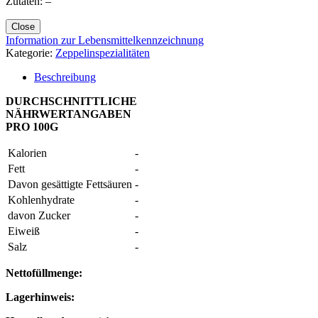
Zutaten: –
Close
Information zur Lebensmittelkennzeichnung
Kategorie:
Zeppelinspezialitäten
Beschreibung
DURCHSCHNITTLICHE
NÄHRWERTANGABEN
PRO 100G
Kalorien
-
Fett
-
Davon gesättigte Fettsäuren
-
Kohlenhydrate
-
davon Zucker
-
Eiweiß
-
Salz
-
Nettofüllmenge:
Lagerhinweis: