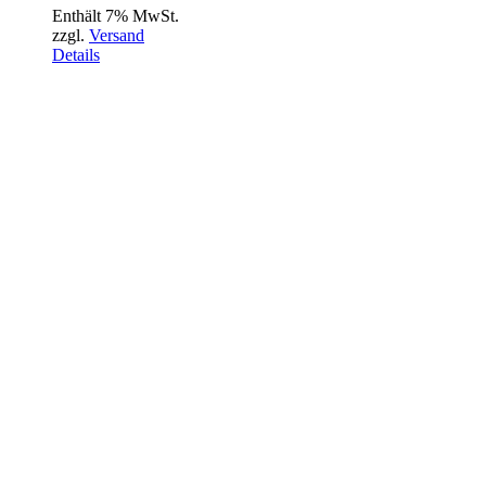
Enthält 7% MwSt.
zzgl.
Versand
Details
MARKTSTRASSE
RAVENSBURG
ÖFFNUNGSZEITEN:
DI-FR 10:00 UHR – 18:00 UHR
SA 09:00 UHR – 16:00 UHR
SO 13:00 UHR – 16:00 UHR
CHARLOTTENSTRASSE
FRIEDRICHSHAFEN
ÖFFNUNGSZEITEN:
MONTAG: 10:00 UHR – 18:00 UHR
DIENSTAG: 09:00 UHR- 18:00 UHR
MI-FR 10:00 UHR- 18:00 UHR
SA 10:00 UHR – 15:00 UHR
SO 12:30 UHR – 16:00 UHR