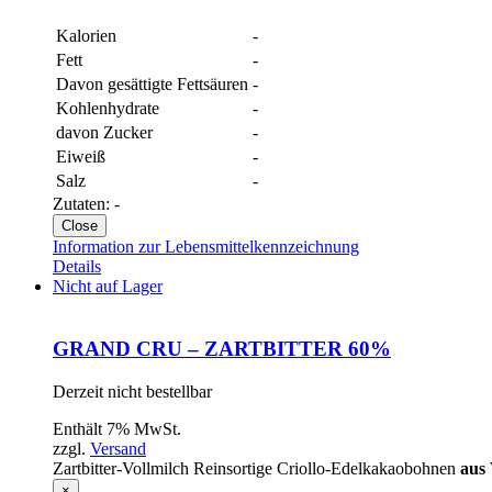
Kalorien
-
Fett
-
Davon gesättigte Fettsäuren
-
Kohlenhydrate
-
davon Zucker
-
Eiweiß
-
Salz
-
Zutaten: -
Close
Information zur Lebensmittelkennzeichnung
Details
Nicht auf Lager
GRAND CRU – ZARTBITTER 60%
Derzeit nicht bestellbar
Enthält 7% MwSt.
zzgl.
Versand
Zartbitter-Vollmilch Reinsortige Criollo-Edelkakaobohnen
aus
×