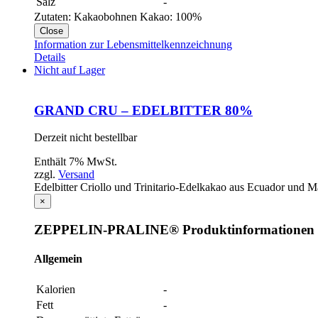
Salz
-
Zutaten: Kakaobohnen Kakao: 100%
Close
Information zur Lebensmittelkennzeichnung
Details
Nicht auf Lager
GRAND CRU – EDELBITTER 80%
Derzeit nicht bestellbar
Enthält 7% MwSt.
zzgl.
Versand
Edelbitter Criollo und Trinitario-Edelkakao aus Ecuador und Ma
×
ZEPPELIN-PRALINE® Produktinformationen
Allgemein
Kalorien
-
Fett
-