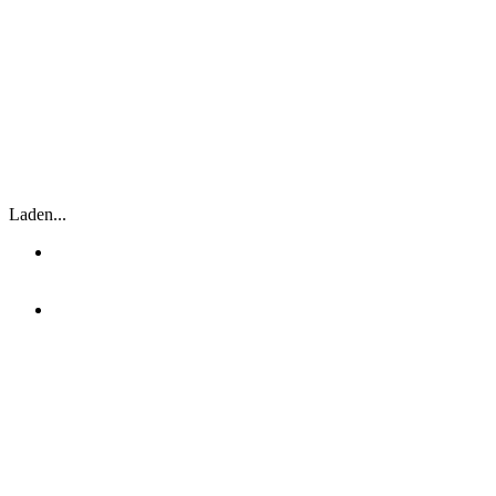
EIN GANZ KLEIN WENIG SÜSSES
KANN VIEL BITTERES
VERSCHWINDEN MACHEN.
FRANCESCO PETRARCA
Laden...