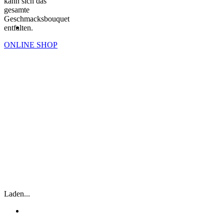
kann sich das
gesamte
Geschmacksbouquet
entfalten.
ONLINE SHOP
ZEPPELINSPEZIALITÄTEN
„MAN MUSS NUR WOLLEN UND
DARAN GLAUBEN, DANN WIRD ES
GELINGEN.“
FERDINAND GRAF VON ZEPPELIN (1838 –
1917)
Laden...