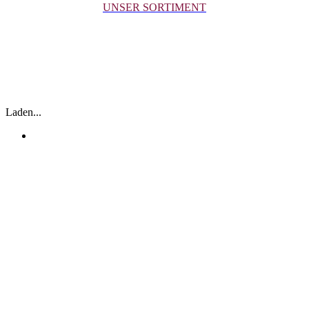
UNSER SORTIMENT
SCHOKOLADE & PRALINEN
SCHOKOLADE FRAGT NICHT,
SCHOKOLADE VERSTEHT.
Laden...