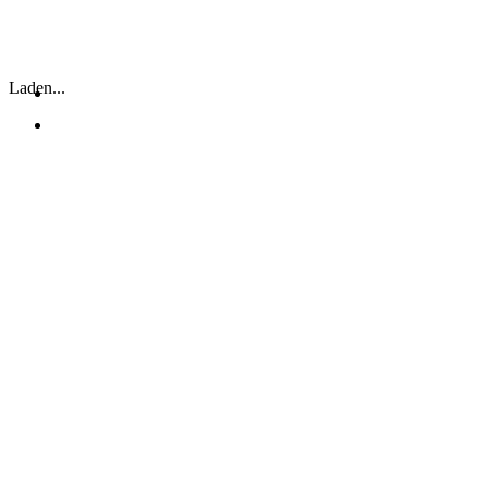
IHRE TORTE WIRD DER PARTYHIT.
Laden...