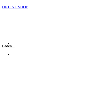
ONLINE SHOP
EIS
DAS BESTE EIS – VON WEBER &
WEISS.
Laden...