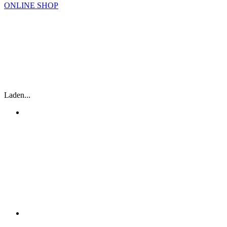
ONLINE SHOP
HOCHZEITSTORTEN
MIT DER HOCHZEITSTORTE FÄNGT
EIN NEUES LEBEN AN.
Laden...