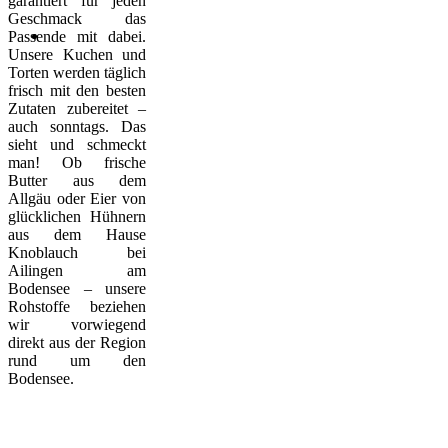
garantiert für jeden
Geschmack das
Passende mit dabei.
Unsere Kuchen und
Torten werden täglich
frisch mit den besten
Zutaten zubereitet –
auch sonntags. Das
sieht und schmeckt
man! Ob frische
Butter aus dem
Allgäu oder Eier von
glücklichen Hühnern
aus dem Hause
Knoblauch bei
Ailingen am
Bodensee – unsere
Rohstoffe beziehen
wir vorwiegend
direkt aus der Region
rund um den
Bodensee.
FOTOTORTEN
BRINGEN SIE IHR FOTO MIT UND