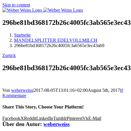
Skip to content
296be81bd368172b26c4005fc3ab565e3ec4
Startseite
MANDELSPLITTER EDELVOLLMILCH
296be81bd368172b26c4005fc3ab565e3ec43ab9
Zurück
296be81bd368172b26c4005fc3ab565e3ec4
Von
weberweiss
|
2017-08-05T13:01:16+02:00
August 5th, 2017
|
0
Kommentare
Share This Story, Choose Your Platform!
Facebook
X
Reddit
LinkedIn
Tumblr
Pinterest
Vk
E-Mail
Über den Autor:
weberweiss