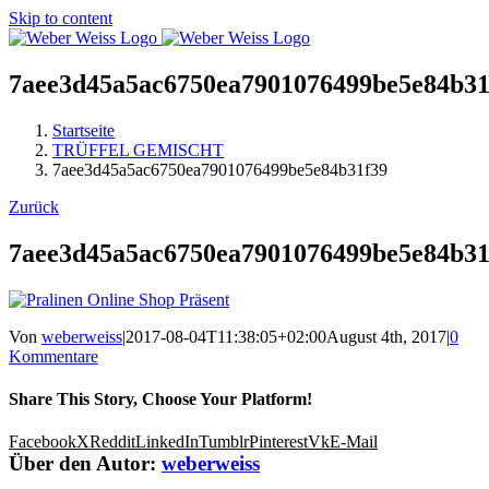
Skip to content
7aee3d45a5ac6750ea7901076499be5e84b31
Startseite
TRÜFFEL GEMISCHT
7aee3d45a5ac6750ea7901076499be5e84b31f39
Zurück
7aee3d45a5ac6750ea7901076499be5e84b31
Von
weberweiss
|
2017-08-04T11:38:05+02:00
August 4th, 2017
|
0
Kommentare
Share This Story, Choose Your Platform!
Facebook
X
Reddit
LinkedIn
Tumblr
Pinterest
Vk
E-Mail
Über den Autor:
weberweiss