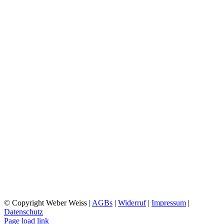
CHARLOTTENSTRASSE
FRIEDRICHSHAFEN
ÖFFNUNGSZEITEN:
MONTAG: 10:00 UHR – 18:00 UHR
DIENSTAG: 09:00 UHR- 18:00 UHR
MI-FR 10:00 UHR- 18:00 UHR
SA 10:00 UHR – 15:00 UHR
SO 12:30 UHR – 16:00 UHR
WILHELMSTRASSE
FRIEDRICHSHAFEN
ÖFFNUNGSZEITEN:
MO-DO 09:00 UHR – 18:00 UHR
FR 08:30 UHR – 18:00 UHR
SA 09:00 UHR – 16:00 UHR
SO RUHETAG
© Copyright Weber Weiss |
AGBs
|
Widerruf
|
Impressum
|
Datenschutz
Page load link