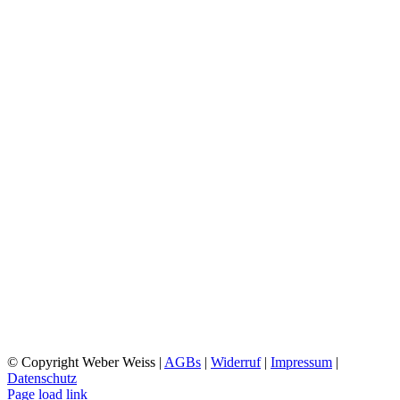
CHARLOTTENSTRASSE
FRIEDRICHSHAFEN
ÖFFNUNGSZEITEN:
MONTAG: 10:00 UHR – 18:00 UHR
DIENSTAG: 09:00 UHR- 18:00 UHR
MI-FR 10:00 UHR- 18:00 UHR
SA 10:00 UHR – 15:00 UHR
SO 12:30 UHR – 16:00 UHR
WILHELMSTRASSE
FRIEDRICHSHAFEN
ÖFFNUNGSZEITEN:
MO-DO 09:00 UHR – 18:00 UHR
FR 08:30 UHR – 18:00 UHR
SA 09:00 UHR – 16:00 UHR
SO RUHETAG
© Copyright Weber Weiss |
AGBs
|
Widerruf
|
Impressum
|
Datenschutz
Page load link