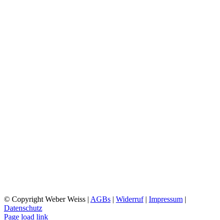
CHARLOTTENSTRASSE
FRIEDRICHSHAFEN
ÖFFNUNGSZEITEN:
MONTAG: 10:00 UHR – 18:00 UHR
DIENSTAG: 09:00 UHR- 18:00 UHR
MI-FR 10:00 UHR- 18:00 UHR
SA 10:00 UHR – 15:00 UHR
SO 12:30 UHR – 16:00 UHR
WILHELMSTRASSE
FRIEDRICHSHAFEN
ÖFFNUNGSZEITEN:
MO-DO 09:00 UHR – 18:00 UHR
FR 08:30 UHR – 18:00 UHR
SA 09:00 UHR – 16:00 UHR
SO RUHETAG
© Copyright Weber Weiss |
AGBs
|
Widerruf
|
Impressum
|
Datenschutz
Page load link