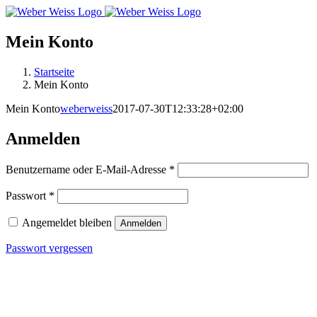
Skip
to
content
Mein Konto
Startseite
Mein Konto
Mein Konto
weberweiss
2017-07-30T12:33:28+02:00
Anmelden
Erforderlich
Benutzername oder E-Mail-Adresse
*
Erforderlich
Passwort
*
Angemeldet bleiben
Anmelden
Passwort vergessen
MARKTSTRASSE