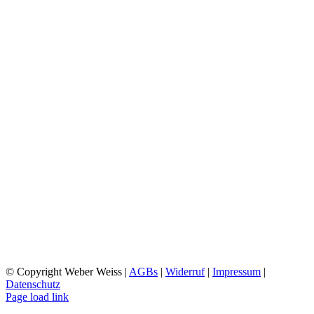
CHARLOTTENSTRASSE
FRIEDRICHSHAFEN
ÖFFNUNGSZEITEN:
MONTAG: 10:00 UHR – 18:00 UHR
DIENSTAG: 09:00 UHR- 18:00 UHR
MI-FR 10:00 UHR- 18:00 UHR
SA 10:00 UHR – 15:00 UHR
SO 12:30 UHR – 16:00 UHR
WILHELMSTRASSE
FRIEDRICHSHAFEN
ÖFFNUNGSZEITEN:
MO-DO 09:00 UHR – 18:00 UHR
FR 08:30 UHR – 18:00 UHR
SA 09:00 UHR – 16:00 UHR
SO RUHETAG
© Copyright Weber Weiss |
AGBs
|
Widerruf
|
Impressum
|
Datenschutz
Page load link
Nach