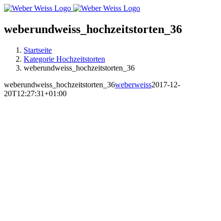
Skip
to
content
weberundweiss_hochzeitstorten_36
Startseite
Kategorie Hochzeitstorten
weberundweiss_hochzeitstorten_36
weberundweiss_hochzeitstorten_36
weberweiss
2017-12-
20T12:27:31+01:00
MARKTSTRASSE
RAVENSBURG
ÖFFNUNGSZEITEN:
DI-FR 10:00 UHR – 18:00 UHR
SA 09:00 UHR – 16:00 UHR
SO 13:00 UHR – 16:00 UHR