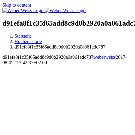
Skip to content
d91efa8f1c35f65add8c9d0b2920a0a061adc
Startseite
Hochzeitstorte
d91efa8f1c35f65add8c9d0b2920a0a061adc787
d91efa8f1c35f65add8c9d0b2920a0a061adc787
weberweiss
2017-
08-05T13:42:37+02:00
MARKTSTRASSE
RAVENSBURG
ÖFFNUNGSZEITEN:
DI-FR 10:00 UHR – 18:00 UHR
SA 09:00 UHR – 16:00 UHR
SO 13:00 UHR – 16:00 UHR