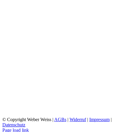
CHARLOTTENSTRASSE
FRIEDRICHSHAFEN
ÖFFNUNGSZEITEN:
MONTAG: 10:00 UHR – 18:00 UHR
DIENSTAG: 09:00 UHR- 18:00 UHR
MI-FR 10:00 UHR- 18:00 UHR
SA 10:00 UHR – 15:00 UHR
SO 12:30 UHR – 16:00 UHR
WILHELMSTRASSE
FRIEDRICHSHAFEN
ÖFFNUNGSZEITEN:
MO-DO 09:00 UHR – 18:00 UHR
FR 08:30 UHR – 18:00 UHR
SA 09:00 UHR – 16:00 UHR
SO RUHETAG
© Copyright Weber Weiss |
AGBs
|
Widerruf
|
Impressum
|
Datenschutz
Page load link